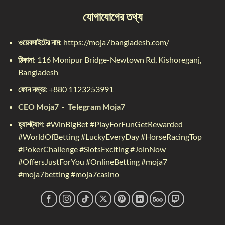
যোগাযোগের তথ্য
ওয়েবসাইটের নাম
: https://moja7bangladesh.com/
ঠিকানা
:
116 Monipur Bridge-Newtown Rd, Kishoreganj,
Bangladesh
ফোন নম্বর
: +
880 1123253991
CEO Moja7
-
Telegram Moja7
হ্যাশট্যাগ
:
#WinBigBet #PlayForFunGetRewarded
#WorldOfBetting #LuckyEveryDay #HorseRacingTop
#PokerChallenge #SlotsExciting #JoinNow
#OffersJustForYou #OnlineBetting #moja7
#moja7betting #moja7casino