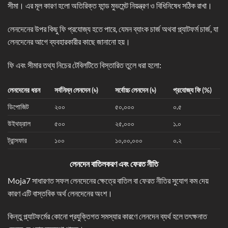
সীমা। এর মূল কারণ হলো অতিরিক্ত ফান্ড মুভমেন্ট নিয়ন্ত্রণ ও বিধিনিষেধ সঠিক রাখা।
লেনদেনের উপর কিছু ফি প্রযোজ্য হতে পারে, যেমন ব্যাংক চার্জ অথবা প্ল্যাটফর্ম চার্জ, যা
লেনদেনের আগে ব্যবহারকারীর কাছে জানানো হয়।
ফি এবং সীমার তথ্য নিচের টেবিলটিতে বিস্তারিত তুলে ধরা হলো:
লেনদেনের ধরন
সর্বনিম্ন লেনদেন (৳)
সর্বোচ্চ লেনদেন (৳)
প্রযোজ্য ফি (%)
ডিপোজিট
২০০
৫০,০০০
০.৫
উইথড্রাল
৫০০
২৫,০০০
১.০
ট্রান্সফার
১০০
১০,০০,০০০
০.২
লেনদেন বাতিলকরণ এবং ফেরত নীতি
Moja7 সাধারণত সফল লেনদেনের ক্ষেত্রে বাতিল বা ফেরত নীতির সুযোগ কম দেয়
কারণ এটি বাস্তবিক অর্থ লেনদেনের অংশ।
কিন্তু প্ল্যাটফর্মের কোনো প্রযুক্তিগত সমস্যার কারণে লেনদেন ব্যর্থ হলে তৎক্ষনাত