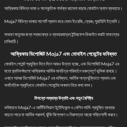
আফ্রিকায় বিভিন্ন ভাষা ও সাংস্কৃতিক পার্থক্য ঝামেলা বাড়ায় মোবাইল অ্যাপ ব্যবহারে।
Moja7 বিভিন্ন ভাষায় সাপোর্ট প্রদান করে যেমন ইংরেজি, ফ্রেঞ্চ, সুয়াহিলি ইত্যাদি।
সাধারণ মানুষের জন্য সহজবোধ্য ও ব্যবহারবান্ধব ইন্টারফেস ডিজাইন করাই সাফল্যের
চাবিকাঠি।
আফ্রিকায় ডিপোজিট Moja7
এবং মোবাইল পেমেন্টের ভবিষ্যত
মোবাইল পেমেন্ট প্রযুক্তি দিনে দিনে আরও উন্নত হচ্ছে, এবং ডিপোজিট Moja7 এর
মতো প্ল্যাটফর্মগুলো আফ্রিকার আর্থিক মানচিত্র পরিবর্তনে গুরুত্বপূর্ণ ভূমিকা রাখছে।
এখানে আমরা ডিপোজিট Moja7 এর ভবিষ্যত, আর্থিক অন্তর্ভুক্তিতে প্রভাব এবং
অর্থনৈতিক প্রবৃদ্ধিতে মোবাইল পেমেন্টের অবদান নিয়ে কথা বলব।
দিগন্তে সম্ভাব্য উন্নতি এবং নতুন বৈশিষ্ট্য
ভবিষ্যতে Moja7-এ আর্টিফিসিয়াল ইন্টেলিজেন্স ও মেশিন লার্নিং প্রযুক্তি ব্যবহার
বাড়তে পারে যা আর্থিক পরামর্শ, ঝুঁকি বিশ্লেষণ ও নিরাপত্তা আরো শক্তিশালী করবে।