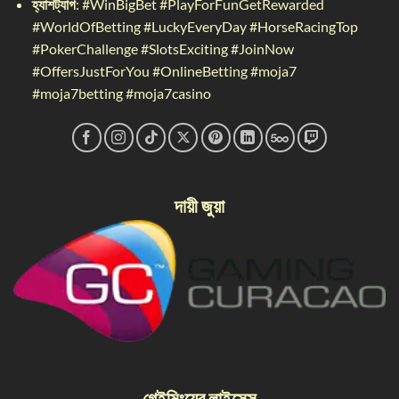
হ্যাশট্যাগ
:
#WinBigBet #PlayForFunGetRewarded
#WorldOfBetting #LuckyEveryDay #HorseRacingTop
#PokerChallenge #SlotsExciting #JoinNow
#OffersJustForYou #OnlineBetting #moja7
#moja7betting #moja7casino
দায়ী জুয়া
গেইমিংয়ের লাইসেন্স