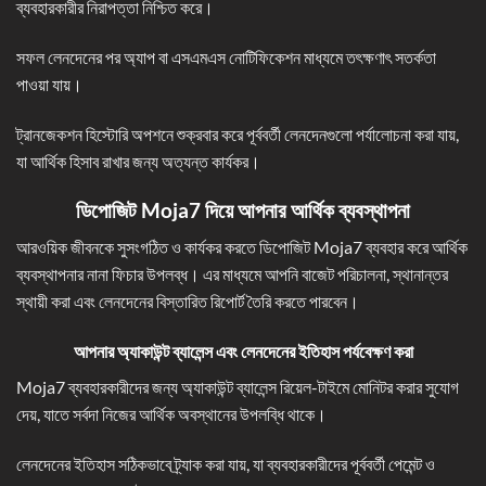
ব্যবহারকারীর নিরাপত্তা নিশ্চিত করে।
সফল লেনদেনের পর অ্যাপ বা এসএমএস নোটিফিকেশন মাধ্যমে তৎক্ষণাৎ সতর্কতা
পাওয়া যায়।
ট্রানজেকশন হিস্টোরি অপশনে শুক্রবার করে পূর্ববর্তী লেনদেনগুলো পর্যালোচনা করা যায়,
যা আর্থিক হিসাব রাখার জন্য অত্যন্ত কার্যকর।
ডিপোজিট Moja7
দিয়ে আপনার আর্থিক ব্যবস্থাপনা
আরওয়িক জীবনকে সুসংগঠিত ও কার্যকর করতে ডিপোজিট Moja7 ব্যবহার করে আর্থিক
ব্যবস্থাপনার নানা ফিচার উপলব্ধ। এর মাধ্যমে আপনি বাজেট পরিচালনা, স্থানান্তর
স্থায়ী করা এবং লেনদেনের বিস্তারিত রিপোর্ট তৈরি করতে পারবেন।
আপনার অ্যাকাউন্ট ব্যালেন্স এবং লেনদেনের ইতিহাস পর্যবেক্ষণ করা
Moja7 ব্যবহারকারীদের জন্য অ্যাকাউন্ট ব্যালেন্স রিয়েল-টাইমে মোনিটর করার সুযোগ
দেয়, যাতে সর্বদা নিজের আর্থিক অবস্থানের উপলব্ধি থাকে।
লেনদেনের ইতিহাস সঠিকভাবে ট্র্যাক করা যায়, যা ব্যবহারকারীদের পূর্ববর্তী পেমেন্ট ও